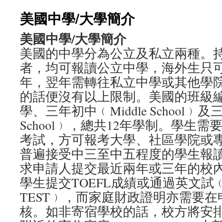
美國中學/大學簡介
美國中學/大學簡介
美國的中學分為公立及私立兩種。
者，均可報讀公立中學，海外生只
年，翌年需轉往私立中學或其他學
的話便沒有以上限制。美國的班級
學、三年初中﹙Middle School﹚及
School﹚，總共12年學制。學生需
考試，方可報考大學、社區學院或
普遍接受中三至中五程度的學生報
求申請人提交最近兩年或三年的校
學生提交TOEFL成績或通過英文試﹙SLE
TEST﹚，而家庭財政證明亦需要
核。如非寄宿學校的話，校方將安