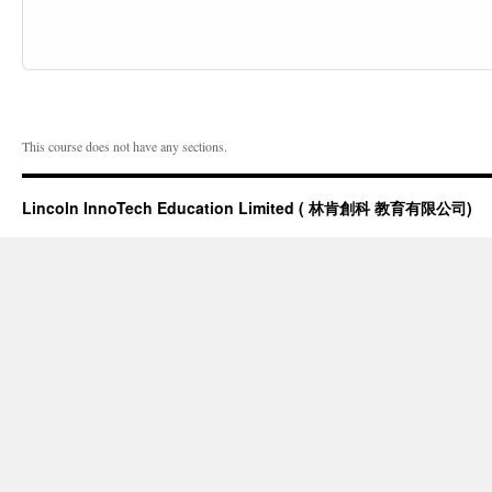
This course does not have any sections.
Lincoln InnoTech Education Limited ( 林肯創科 教育有限公司)