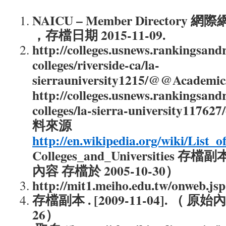
NAICU – Member Directory
，存檔日期 2015-11-09.
http://colleges.usnews.rankingsand
colleges/riverside-ca/la-
sierrauniversity1215/@@Academic
http://colleges.usnews.rankingsand
colleges/la-sierra-university11762
料來源
http://en.wikipedia.org/wiki/List_
Colleges_and_Universities
存檔副本 . 
內容 存檔於 2005-10-30）
http://mit1.meiho.edu.tw/onweb.j
存檔副本 . [2009-11-04]. （ 原始內
26）