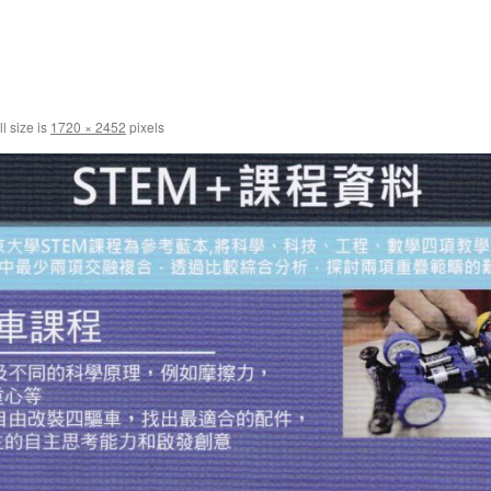
l size is
1720 × 2452
pixels